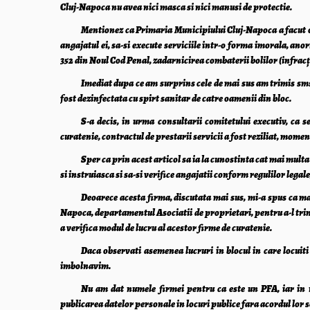
Cluj-Napoca nu avea nici masca si nici manusi de protectie.
Mentionez ca Primaria Municipiului Cluj-Napoca a facut o 
angajatul ei, sa-si execute serviciile intr-o forma imorala, anor
352 din Noul Cod Penal, zadarnicirea combaterii bolilor (infracţ
Imediat dupa ce am surprins cele de mai sus am trimis sms 
fost dezinfectata cu spirt sanitar de catre oamenii din bloc.
S-a decis, in urma consultarii comitetului executiv, ca s
curatenie, contractul de prestarii servicii a fost reziliat, mome
Sper ca prin acest articol sa ia la cunostinta cat mai multa
si instruiasca si sa-si verifice angajatii conform regulilor legal
Deoarece acesta firma, discutata mai sus, mi-a spus ca mai 
Napoca, departamentul Asociatii de proprietari, pentru a-l trimi
a verifica modul de lucru al acestor firme de curatenie.
Daca observati asemenea lucruri in blocul in care locuiti 
imbolnavim.
Nu am dat numele firmei pentru ca este un PFA, iar in
publicarea datelor personale in locuri publice fara acordul lor s