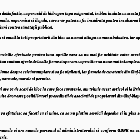
dezinfectie, cu peroxid de hidrogen (apa oxigenata), in bloc inainte ca acesta 
mala, nepermisa si ilegala, care s-ar putea sa fie incadrata pentru incalcarea l
iuni contra sănătăţii publice).
si email la toti proprietarii din bloc sa nu mai atinga cu mana balustra, iar ap
erviciile efectuate pentru luna aprilie 2020 sa nu mai fie achitate catre aces
ntan cautam oferte de la alte firme si speram ca pe viitor sa nu se mai intample a
 lume despre cele intamplate si sa fie vigilenti, iar firmele de curatenie din Clu
e, normale, morale si permise.
are 67 de scari de bloc la care face curatenie, am trimis acest articol si la Pri
te daca este posibil la toti presedintii de asociatii de proprietari din Cluj-Na
va sfatuiesc sa faceti ca si mine, ca sa nu platim servicii degeaba si in plus s
 numele ei are numele personal al administratorului si conform
GDPR
nu es
cris.