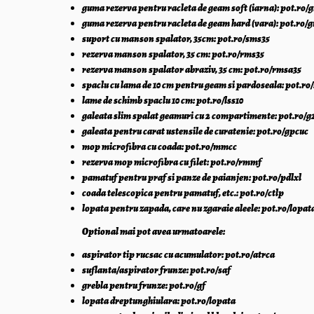
guma rezerva pentru racleta de geam soft (iarna): pot.ro/
guma rezerva pentru racleta de geam hard (vara): pot.ro/
suport cu manson spalator, 35cm: pot.ro/sms35
rezerva manson spalator, 35 cm: pot.ro/rms35
rezerva manson spalator abraziv, 35 cm: pot.ro/rmsa35
spaclu cu lama de 10 cm pentru geam si pardoseala: pot.ro
lame de schimb spaclu 10 cm: pot.ro/lss10
galeata slim spalat geamuri cu 2 compartimente: pot.ro/g
galeata pentru carat ustensile de curatenie: pot.ro/gpcuc
mop microfibra cu coada: pot.ro/mmcc
rezerva mop microfibra cu filet: pot.ro/rmmf
pamatuf pentru praf si panze de paianjen: pot.ro/pdlxl
coada telescopica pentru pamatuf, etc.: pot.ro/ctlp
lopata pentru zapada, care nu zgaraie aleele: pot.ro/lopa
Optional mai pot avea urmatoarele:
aspirator tip rucsac cu acumulator: pot.ro/atrca
suflanta/aspirator frunze: pot.ro/saf
grebla pentru frunze: pot.ro/gf
lopata dreptunghiulara: pot.ro/lopata