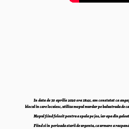
In data de 30 aprilie 2020 ora 18:45, am constatat ca anga
blocul in care locuiesc, utiliza mopul murdar pe balustrada de c
Mopul fiind folosit pentru a spala pe jos, iar apa din gale
Fiind si in perioada starii de urgenta, ca urmare a raspan