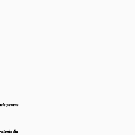
enie pentru
ratenie din