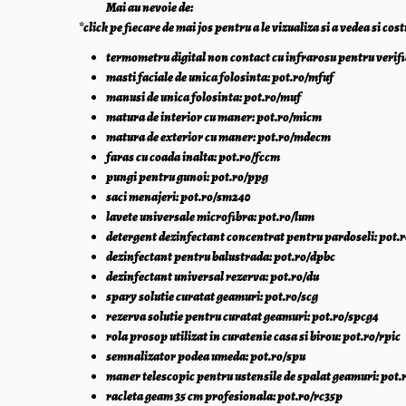
Mai au nevoie de:
*click pe fiecare de mai jos pentru a le vizualiza si a vedea si cost
termometru digital non contact cu infrarosu pentru verifi
masti faciale de unica folosinta: pot.ro/mfuf
manusi de unica folosinta: pot.ro/muf
matura de interior cu maner: pot.ro/micm
matura de exterior cu maner: pot.ro/mdecm
faras cu coada inalta: pot.ro/fccm
pungi pentru gunoi: pot.ro/ppg
saci menajeri: pot.ro/sm240
lavete universale microfibra: pot.ro/lum
detergent dezinfectant concentrat pentru pardoseli: pot.
dezinfectant pentru balustrada: pot.ro/dpbc
dezinfectant universal rezerva: pot.ro/du
spary solutie curatat geamuri: pot.ro/scg
rezerva solutie pentru curatat geamuri: pot.ro/spcg4
rola prosop utilizat in curatenie casa si birou: pot.ro/rpic
semnalizator podea umeda: pot.ro/spu
maner telescopic pentru ustensile de spalat geamuri: pot
racleta geam 35 cm profesionala: pot.ro/rc35p