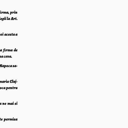
firma, prin
egii la Art.
oi acesta a
ta firma de
sa ceva.
j-Napoca sa-
maria Cluj-
poca pentru
a ne mai si
te permisa