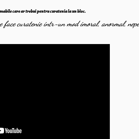
umabile care ar trebui pentru curatenia la un bloc.
e face curatenie intr-un mod imoral, anormal, nepe