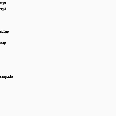
grrgs
grrgh
/sl10gp
2csg
ta-zapada