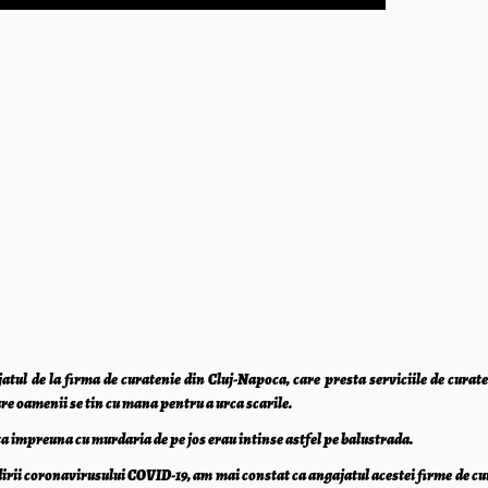
jatul de la firma de curatenie din Cluj-Napoca, care presta serviciile de curat
are oamenii se tin cu mana pentru a urca scarile.
ata impreuna cu murdaria de pe jos erau intinse astfel pe balustrada.
dirii coronavirusului COVID-19, am mai constat ca angajatul acestei firme de cu