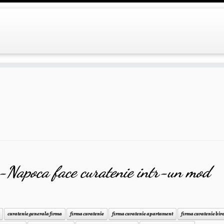
j-Napoca face curatenie intr-un mod
curatenie generala firma
firma curatenie
firma curatenie apartament
firma curatenie bir