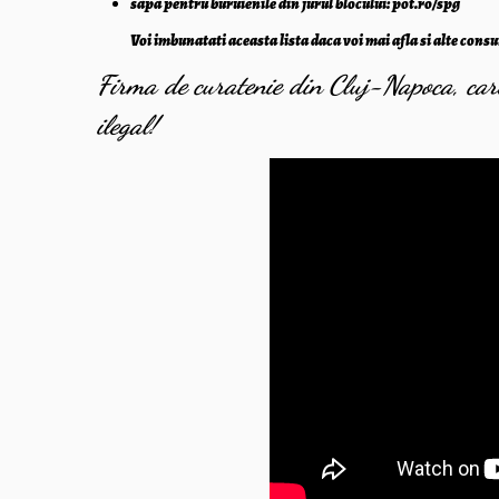
sapa pentru buruienile din jurul blocului: pot.ro/spg
Voi imbunatati aceasta lista daca voi mai afla si alte cons
Firma de curatenie din Cluj-Napoca, car
ilegal!