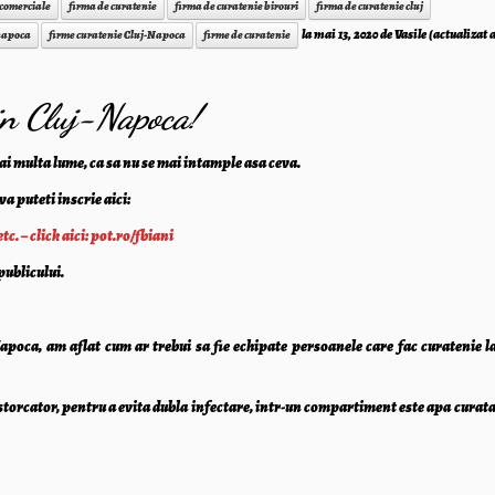
 comerciale
firma de curatenie
firma de curatenie birouri
firma de curatenie cluj
la
mai 13, 2020
de
Vasile
(actualizat
 napoca
firme curatenie Cluj-Napoca
firme de curatenie
din Cluj-Napoca!
 mai multa lume, ca sa nu se mai intample asa ceva.
a puteti inscrie aici:
. – click aici: pot.ro/fbiani
publicului.
apoca, am aflat cum ar trebui sa fie echipate persoanele care fac curatenie la
torcator, pentru a evita dubla infectare, intr-un compartiment este apa curata 