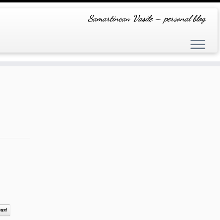
Samartinean Vasile – personal blog
ouri