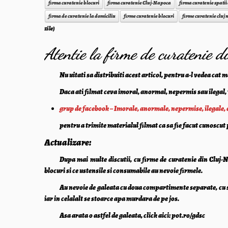
firma curatenie blocuri
firma curatenie Cluj-Napoca
firma curatenie spatii
firma de curatenie la domiciliu
firme curatenie blocuri
firme curatenie cluj
zile)
Atentie la firme de curatenie 
Nu uitati sa distribuiti acest articol, pentru a-l vedea cat
Daca ati filmat ceva imoral, anormal, nepermis sau ilegal, v
grup de facebook – Imorale, anormale, nepermise, ilegale, etc
pentru a trimite materialul filmat ca sa fie facut cunoscut 
Actualizare:
Dupa mai multe discutii, cu firme de curatenie din Cluj-N
blocuri si ce ustensile si consumabile au nevoie firmele.
Au nevoie de galeata cu doua compartimente separate, cu s
iar in celalalt se stoarce apa murdara de pe jos.
Asa arata o astfel de galeata, click aici: pot.ro/gdsc