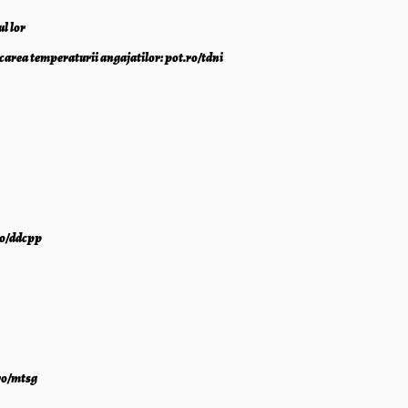
ul lor
carea temperaturii angajatilor: pot.ro/tdni
ro/ddcpp
.ro/mtsg