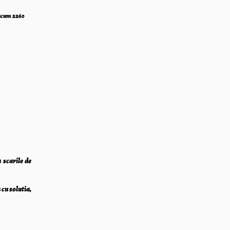
 acum 2260
 scarile de
cu solutia,