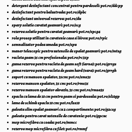
detergent dezinfectant concentrat pentru pardoseli: pot.ro/ddcpp
dezinfectant pentru balustrada: pot.ro/dpbc
dezinfectant universal rezerva: pot.ro/du
spary solutie curatat geamuri: pot.ro/scg
rezerva solutie pentru curatat geamuri: pot.ro/spcg4
rola prosop utilizat in curatenie casa si birou: pot.ro/rpic
semnalizator podea umeda: pot.ro/spu
maner telescopic pentru ustensile de spalat geamuri: pot.ro/mtsg
racleta geam 35 cm profesionala: pot.ro/rc35p
guma rezerva pentru racleta de geam soft (iarna): pot.ro/grrgs
guma rezerva pentru racleta de geam hard (vara): pot.ro/grrgh
suport cu manson spalator, 35cm: pot.ro/sms35
rezerva manson spalator, 35 cm: pot.ro/rms35
rezerva manson spalator abraziv, 35 cm: pot.ro/rmsa35
spaclu cu lama de 10 cm pentru geam si pardoseala: pot.ro/sl10gp
lame de schimb spaclu 10 cm: pot.ro/lss10
galeata slim spalat geamuri cu 2 compartimente: pot.ro/g2csg
galeata pentru carat ustensile de curatenie: pot.ro/gpcuc
mop microfibra cu coada: pot.ro/mmcc
rezerva mop microfibra cu filet: pot.ro/rmmf