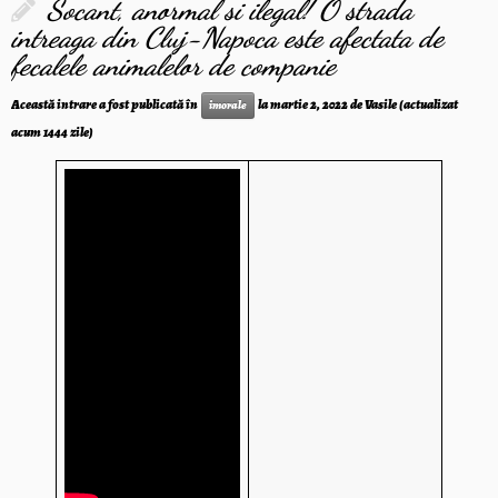
Socant, anormal si ilegal! O strada
intreaga din Cluj-Napoca este afectata de
fecalele animalelor de companie
Această intrare a fost publicată în
la
martie 2, 2022
de
Vasile
(actualizat
imorale
acum 1444 zile)