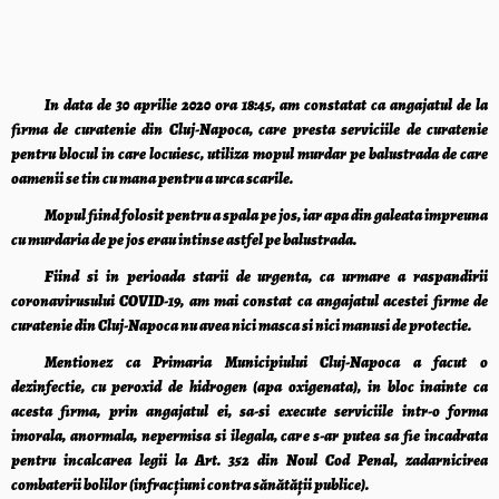
In data de 30 aprilie 2020 ora 18:45, am constatat ca angajatul de la
firma de curatenie din Cluj-Napoca, care presta serviciile de curatenie
pentru blocul in care locuiesc, utiliza mopul murdar pe balustrada de care
oamenii se tin cu mana pentru a urca scarile.
Mopul fiind folosit pentru a spala pe jos, iar apa din galeata impreuna
cu murdaria de pe jos erau intinse astfel pe balustrada.
Fiind si in perioada starii de urgenta, ca urmare a raspandirii
coronavirusului COVID-19, am mai constat ca angajatul acestei firme de
curatenie din Cluj-Napoca nu avea nici masca si nici manusi de protectie.
Mentionez ca Primaria Municipiului Cluj-Napoca a facut o
dezinfectie, cu peroxid de hidrogen (apa oxigenata), in bloc inainte ca
acesta firma, prin angajatul ei, sa-si execute serviciile intr-o forma
imorala, anormala, nepermisa si ilegala, care s-ar putea sa fie incadrata
pentru incalcarea legii la Art. 352 din Noul Cod Penal, zadarnicirea
combaterii bolilor (infracţiuni contra sănătăţii publice).