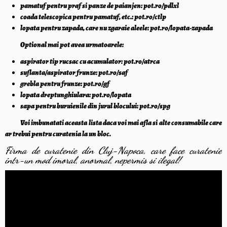
pamatuf pentru praf si panze de paianjen: pot.ro/pdlxl
coada telescopica pentru pamatuf, etc.: pot.ro/ctlp
lopata pentru zapada, care nu zgaraie aleele: pot.ro/lopata-zapada
Optional mai pot avea urmatoarele:
aspirator tip rucsac cu acumulator: pot.ro/atrca
suflanta/aspirator frunze: pot.ro/saf
grebla pentru frunze: pot.ro/gf
lopata dreptunghiulara: pot.ro/lopata
sapa pentru buruienile din jurul blocului: pot.ro/spg
Voi imbunatati aceasta lista daca voi mai afla si alte consumabile care
ar trebui pentru curatenia la un bloc.
Firma de curatenie din Cluj-Napoca, care face curatenie
intr-un mod imoral, anormal, nepermis si ilegal!