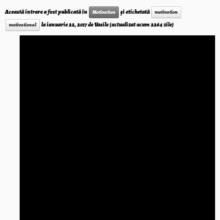
Această intrare a fost publicată în
și etichetată
Motivation
motivation
la
ianuarie 22, 2017
de
Vasile
(actualizat acum 2264 zile)
motivational