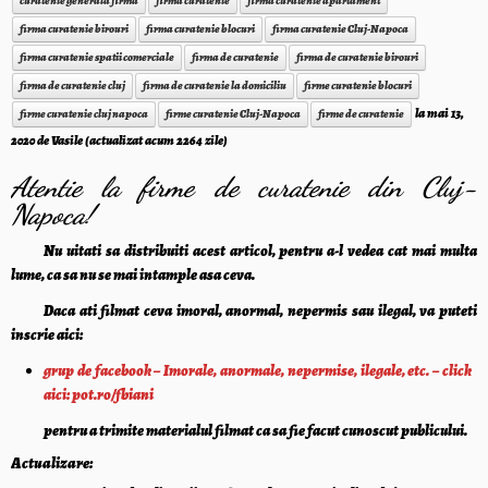
curatenie generala firma
firma curatenie
firma curatenie apartament
firma curatenie birouri
firma curatenie blocuri
firma curatenie Cluj-Napoca
firma curatenie spatii comerciale
firma de curatenie
firma de curatenie birouri
firma de curatenie cluj
firma de curatenie la domiciliu
firme curatenie blocuri
la
mai 13,
firme curatenie cluj napoca
firme curatenie Cluj-Napoca
firme de curatenie
2020
de
Vasile
(actualizat acum 2264 zile)
Atentie la firme de curatenie din Cluj-
Napoca!
Nu uitati sa distribuiti acest articol, pentru a-l vedea cat mai multa
lume, ca sa nu se mai intample asa ceva.
Daca ati filmat ceva imoral, anormal, nepermis sau ilegal, va puteti
inscrie aici:
grup de facebook – Imorale, anormale, nepermise, ilegale, etc. – click
aici: pot.ro/fbiani
pentru a trimite materialul filmat ca sa fie facut cunoscut publicului.
Actualizare: