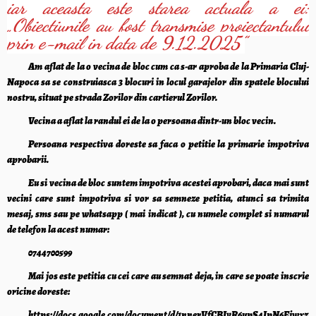
iar aceasta este starea actuala a ei:
„Obiectiunile au fost transmise proiectantului
prin e-mail in data de 9.12.2025”
Am aflat de la o vecina de bloc cum ca s-ar aproba de la Primaria Cluj-
Napoca sa se construiasca 3 blocuri in locul garajelor din spatele blocului
nostru, situat pe strada Zorilor din cartierul Zorilor.
Vecina a aflat la randul ei de la o persoana dintr-un bloc vecin.
Persoana respectiva doreste sa faca o petitie la primarie impotriva
aprobarii.
Eu si vecina de bloc suntem impotriva acestei aprobari, daca mai sunt
vecini care sunt impotriva si vor sa semneze petitia, atunci sa trimita
mesaj, sms sau pe whatsapp ( mai indicat ), cu numele complet si numarul
de telefon la acest numar:
0744700599
Mai jos este petitia cu cei care au semnat deja, in care se poate inscrie
oricine doreste:
https://docs.google.com/document/d/1nnerVfCBIyR6upS4IpN6Ejwxz