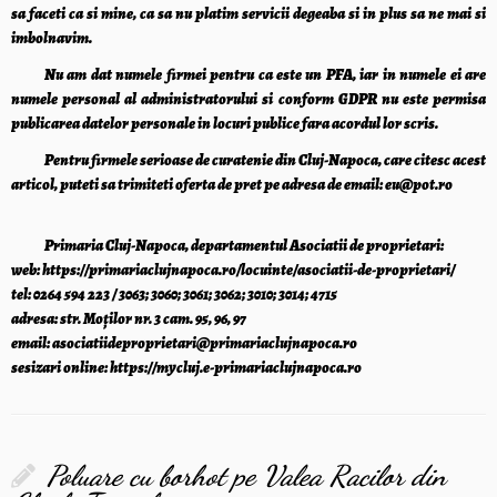
sa faceti ca si mine, ca sa nu platim servicii degeaba si in plus sa ne mai si
imbolnavim.
Nu am dat numele firmei pentru ca este un PFA, iar in numele ei are
numele personal al administratorului si conform
GDPR
nu este permisa
publicarea datelor personale in locuri publice fara acordul lor scris.
Pentru firmele serioase de curatenie din Cluj-Napoca, care citesc acest
articol, puteti sa trimiteti oferta de pret pe adresa de email: eu@pot.ro
Primaria Cluj-Napoca, departamentul Asociatii de proprietari:
web:
https://primariaclujnapoca.ro/locuinte/asociatii-de-proprietari/
tel: 0264 594 223 / 3063; 3060; 3061; 3062; 3010; 3014; 4715
adresa: str. Moților nr. 3 cam. 95, 96, 97
email:
asociatiideproprietari@primariaclujnapoca.ro
sesizari online:
https://mycluj.e-primariaclujnapoca.ro
Poluare cu borhot pe Valea Racilor din