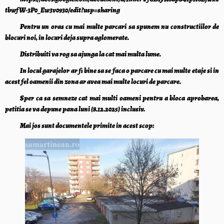
tbwfW-3P0_Ew3v0930/edit?usp=sharing
Pentru un oras cu mai multe parcari sa spunem nu constructiilor de
blocuri noi, in locuri deja supra aglomerate.
Distribuiti va rog sa ajunga la cat mai multa lume.
In locul garajelor ar fi bine sa se faca o parcare cu mai multe etaje si in
acest fel oamenii din zona ar avea mai multe locuri de parcare.
Sper ca sa semneze cat mai multi oameni pentru a bloca aprobarea,
petitia se va depune pana luni (8.12.2025) inclusiv.
Mai jos sunt documentele primite in acest scop: