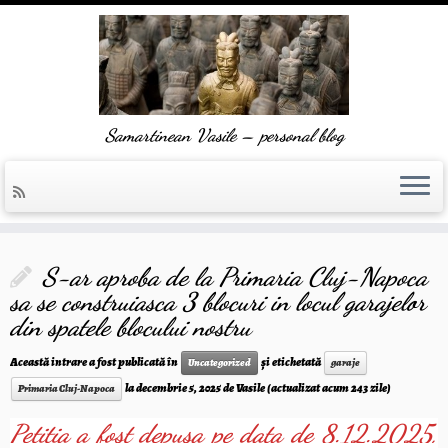
Skip
to
content
Samartinean Vasile – personal blog
S-ar aproba de la Primaria Cluj-Napoca
sa se construiasca 3 blocuri in locul garajelor
din spatele blocului nostru
Această intrare a fost publicată în
și etichetată
Uncategorized
garaje
la
decembrie 5, 2025
de
Vasile
(actualizat acum 243 zile)
Primaria Cluj-Napoca
Petitia a fost depusa pe data de 8.12.2025,