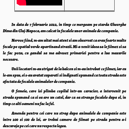
In data de 7 februarie 2022, in timp ce mergeam pe starda Gheorghe
Dima din Cluj-Napoca, am calcat in fecalele unor animale de companie.
Nervos fiind, m-am uitat mai atent si am observat ca erau foarte multe
fecale pe spatiul verde apartinand strazii. Mi-a venit ideea sa le filmez si sa
le fac poza, cu gandul sa ma adresez primariei pentru a lua masurile
necesare.
Unii locatari m-au strigat de la balcon si m-au intrebat ce filmez, iar eu
le-am spus, ei s-au aratat suparati si indignati spunand ca toata strada este
afectata de fecalele animalelor de companie.
O femeie, care isi plimba copilul intr-un carucior, a intervenit pe
strada spunand ca si ea are un catel, dar ca ea strange fecalele dupa el, in
timp ce alti oameni nu fac la fel.
Amenda pentru cei care nu strag dupa animalele de companie este
intre 200 si 500 de lei, ar trebui camere de filmat pe strada pentru a-i
descuraja pe cei care nu respecta legea.