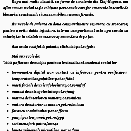
Dupa mai multe discutii, cu firme de curatenie din Cluj-Napoca, am
aflat cum ar trebui sa fie echipate persoanele care fac curatenie la scarile de
blocuri si ce ustensile si consumabile au nevoie firmele.
Au nevoie de galeata cu doua compartimente separate, cu storcator,
pentru a evita dubla infectare, intr-un compartiment este apa curata cu
solutia, iar in celalalt se stoarce apa murdara de pe jos.
Asa arata o astfel de galeata, click aici: pot.ro/gdsc
Mai au nevoie de:
*click pe fiecare de mai jos pentru a le vizualiza si a vedea si costul lor
termometru digital non contact cu infrarosu pentru verificarea
temperaturii angajatilor: pot.ro/tdni
masti faciale de unica folosinta: pot.ro/mfuf
manusi de unica folosinta: pot.ro/muf
matura de interior cu maner: pot.ro/micm
matura de exterior cu maner: pot.ro/mdecm
faras cu coada inalta: pot.ro/fccm
pungi pentru gunoi: pot.ro/ppg
saci menajeri: pot.ro/sm240
lavete universale microfibra: pot.ro/lum