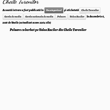
Cheile Turenilor
Această intrare a fost publicată în
și etichetată
Uncategorized
Cheile Turenilor
la
decembrie 6,
Garda de mediu
Garda nationala de mediu
Poluare
Valea Racilor
2018
de
Vasile
(actualizat acum 2264 zile)
Poluare cu borhot pe Valea Racilor din Cheile Turenilor