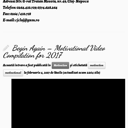
Adresa: Str. G-ral Traian Mosoiu, nr. 49, Cluj- Napoca
Telefon: 0264.410.719; 0374.628.264
Fax: 0264 / 410.718
E-mail: cjcluj@gnm.ro
Begin Again – Motivational Video
Compilation for 2017
Această intrare a fost publicată în
și etichetată
Motivation
motivation
la
februarie 4, 2017
de
Vasile
(actualizat acum 2264 zile)
motivational