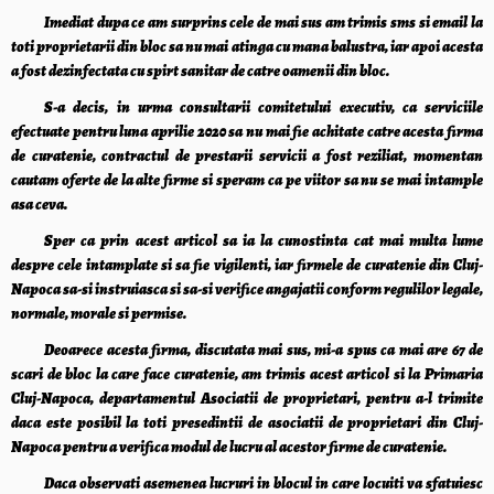
Imediat dupa ce am surprins cele de mai sus am trimis sms si email la
toti proprietarii din bloc sa nu mai atinga cu mana balustra, iar apoi acesta
a fost dezinfectata cu spirt sanitar de catre oamenii din bloc.
S-a decis, in urma consultarii comitetului executiv, ca serviciile
efectuate pentru luna aprilie 2020 sa nu mai fie achitate catre acesta firma
de curatenie, contractul de prestarii servicii a fost reziliat, momentan
cautam oferte de la alte firme si speram ca pe viitor sa nu se mai intample
asa ceva.
Sper ca prin acest articol sa ia la cunostinta cat mai multa lume
despre cele intamplate si sa fie vigilenti, iar firmele de curatenie din Cluj-
Napoca sa-si instruiasca si sa-si verifice angajatii conform regulilor legale,
normale, morale si permise.
Deoarece acesta firma, discutata mai sus, mi-a spus ca mai are 67 de
scari de bloc la care face curatenie, am trimis acest articol si la Primaria
Cluj-Napoca, departamentul Asociatii de proprietari, pentru a-l trimite
daca este posibil la toti presedintii de asociatii de proprietari din Cluj-
Napoca pentru a verifica modul de lucru al acestor firme de curatenie.
Daca observati asemenea lucruri in blocul in care locuiti va sfatuiesc