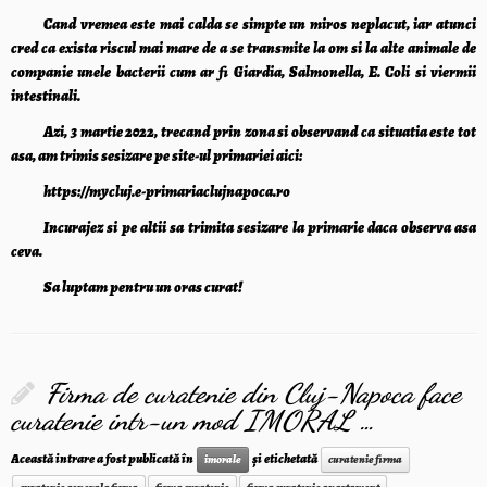
Cand vremea este mai calda se simpte un miros neplacut, iar atunci
cred ca exista riscul mai mare de a se transmite la om si la alte animale de
companie unele bacterii cum ar fi Giardia, Salmonella, E. Coli si viermii
intestinali.
Azi, 3 martie 2022, trecand prin zona si observand ca situatia este tot
asa, am trimis sesizare pe site-ul primariei aici:
https://mycluj.e-primariaclujnapoca.ro
Incurajez si pe altii sa trimita sesizare la primarie daca observa asa
ceva.
Sa luptam pentru un oras curat!
Firma de curatenie din Cluj-Napoca face
curatenie intr-un mod IMORAL …
Această intrare a fost publicată în
și etichetată
imorale
curatenie firma